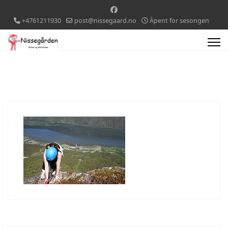
+4761211930
post@nissegaard.no
Àpent for sesongen