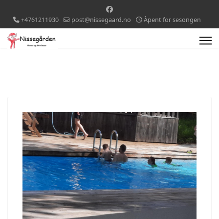
+4761211930
post@nissegaard.no
Àpent for sesongen