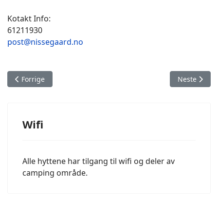
Kotakt Info:
61211930
post@nissegaard.no
Forrige artikkel: Fotball Triksebane
Neste artikke
Forrige
Neste
Wifi
Alle hyttene har tilgang til wifi og deler av
camping område.