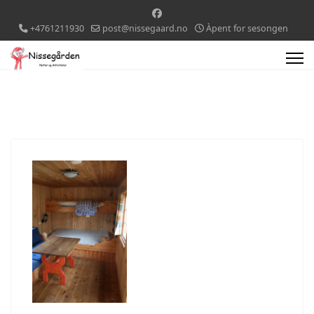
+4761211930
post@nissegaard.no
Àpent for sesongen