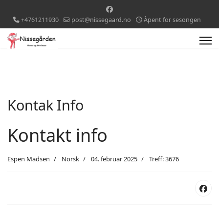
+4761211930
post@nissegaard.no
Àpent for sesongen
Kontak Info
Kontakt info
Espen Madsen
Norsk
04. februar 2025
Treff: 3676