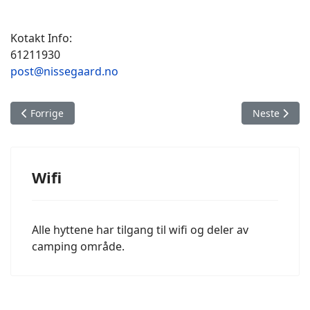
Kotakt Info:
61211930
post@nissegaard.no
Forrige artikkel: Selskapslokale
Neste artik
Forrige
Neste
Wifi
Alle hyttene har tilgang til wifi og deler av
camping område.