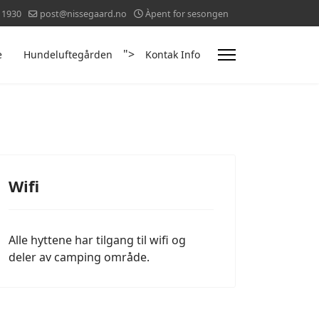
11930
post@nissegaard.no
Àpent for sesongen
">
e
Hundeluftegården
Kontak Info
Wifi
Alle hyttene har tilgang til wifi og
deler av camping område.